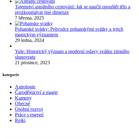
Tajemství astrálního cestování: Jak se naučit opouštět tělo a
prozkoumávat jiné dimenze
7 března, 2025
Pohanské svátky: Průvodce pohanskými svátky a jejich
magickým významem
29 ledna, 2024
Yule: Historický význam a moderní oslavy svátku zimního
slunovratu
21 prosince, 2023
kategorie
Astrologie
Čarodějnictví a magie
Kameny
Obecné
Osobní rozvoj
Práce s energií
Reiki