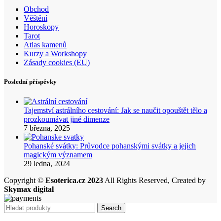
Obchod
Věštění
Horoskopy
Tarot
Atlas kamenů
Kurzy a Workshopy
Zásady cookies (EU)
Poslední příspěvky
Tajemství astrálního cestování: Jak se naučit opouštět tělo a
prozkoumávat jiné dimenze
7 března, 2025
Pohanské svátky: Průvodce pohanskými svátky a jejich
magickým významem
29 ledna, 2024
Copyright ©
Esoterica.cz 2023
All Rights Reserved, Created by
Skymax digital
Search