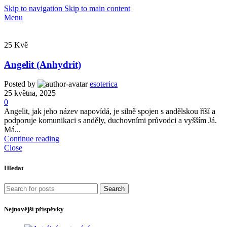
Skip to navigation
Skip to main content
Menu
25
Kvě
Angelit (Anhydrit)
Posted by
esoterica
25 května, 2025
0
Angelit, jak jeho název napovídá, je silně spojen s andělskou říší a
podporuje komunikaci s anděly, duchovními průvodci a vyšším Já.
Má...
Continue reading
Close
Hledat
Search
Nejnovější příspěvky