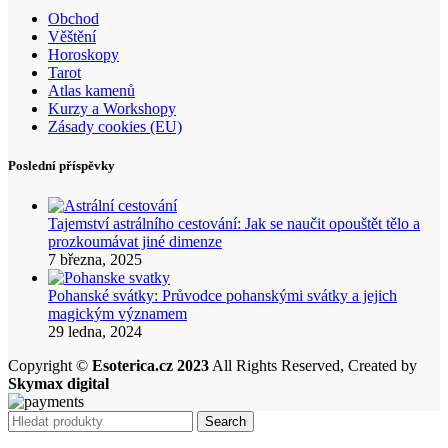
Obchod
Věštění
Horoskopy
Tarot
Atlas kamenů
Kurzy a Workshopy
Zásady cookies (EU)
Poslední příspěvky
Tajemství astrálního cestování: Jak se naučit opouštět tělo a
prozkoumávat jiné dimenze
7 března, 2025
Pohanské svátky: Průvodce pohanskými svátky a jejich
magickým významem
29 ledna, 2024
Copyright ©
Esoterica.cz 2023
All Rights Reserved, Created by
Skymax digital
Search