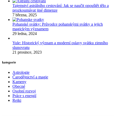
Tajemství astrálního cestování: Jak se naučit opouštět tělo a
prozkoumávat jiné dimenze
7 března, 2025
Pohanské svátky: Průvodce pohanskými svátky a jejich
magickým významem
29 ledna, 2024
Yule: Historický význam a moderní oslavy svátku zimního
slunovratu
21 prosince, 2023
kategorie
Astrologie
Čarodějnictví a magie
Kameny
Obecné
Osobní rozvoj
Práce s energií
Reiki