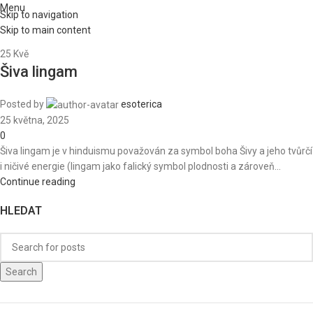
Menu
Skip to navigation
Skip to main content
25
Kvě
Šiva lingam
Posted by
esoterica
25 května, 2025
0
Šiva lingam je v hinduismu považován za symbol boha Šivy a jeho tvůrčí
i ničivé energie (lingam jako falický symbol plodnosti a zároveň...
Continue reading
HLEDAT
Search