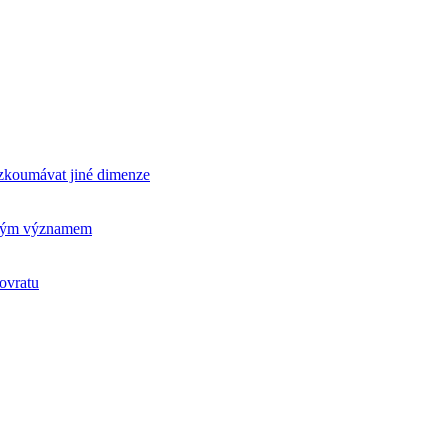
rozkoumávat jiné dimenze
ickým významem
ovratu