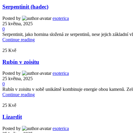
Serpentinit (hadec)
Posted by
esoterica
25 května, 2025
0
Serpentinit, jako hornina složená ze serpentinů, nese jejich základní v
Continue reading
25
Kvě
Rubín v zoisitu
Posted by
esoterica
25 května, 2025
0
Rubín v zoisitu v sobě unikátně kombinuje energie obou kamenů. Zelený
Continue reading
25
Kvě
Lizardit
Posted by
esoterica