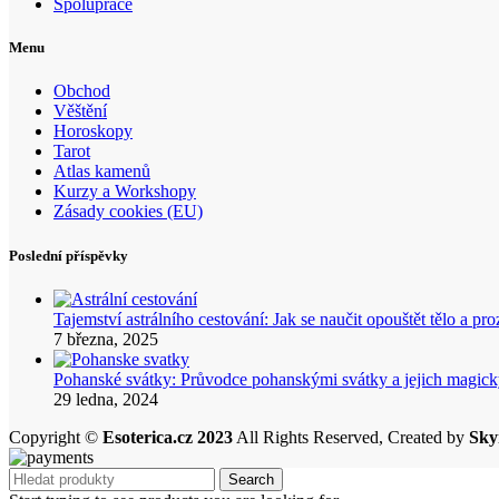
Spolupráce
Menu
Obchod
Věštění
Horoskopy
Tarot
Atlas kamenů
Kurzy a Workshopy
Zásady cookies (EU)
Poslední příspěvky
Tajemství astrálního cestování: Jak se naučit opouštět tělo a p
7 března, 2025
Pohanské svátky: Průvodce pohanskými svátky a jejich mag
29 ledna, 2024
Copyright ©
Esoterica.cz 2023
All Rights Reserved, Created by
Sky
Search