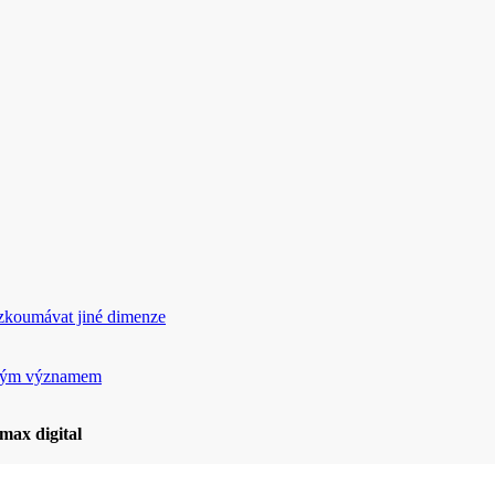
rozkoumávat jiné dimenze
ickým významem
max digital