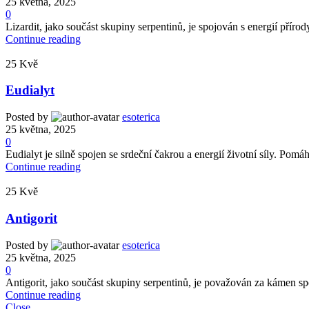
25 května, 2025
0
Lizardit, jako součást skupiny serpentinů, je spojován s energií přír
Continue reading
25
Kvě
Eudialyt
Posted by
esoterica
25 května, 2025
0
Eudialyt je silně spojen se srdeční čakrou a energií životní síly. Pomáh
Continue reading
25
Kvě
Antigorit
Posted by
esoterica
25 května, 2025
0
Antigorit, jako součást skupiny serpentinů, je považován za kámen s
Continue reading
Close