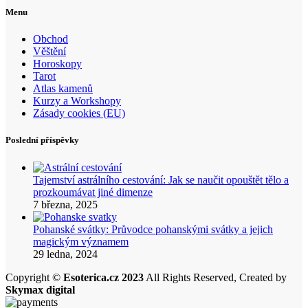
Menu
Obchod
Věštění
Horoskopy
Tarot
Atlas kamenů
Kurzy a Workshopy
Zásady cookies (EU)
Poslední příspěvky
Tajemství astrálního cestování: Jak se naučit opouštět tělo a
prozkoumávat jiné dimenze
7 března, 2025
Pohanské svátky: Průvodce pohanskými svátky a jejich
magickým významem
29 ledna, 2024
Copyright ©
Esoterica.cz 2023
All Rights Reserved, Created by
Skymax digital