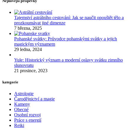
Nejnovější příspěvky
Tajemství astrálního cestování: Jak se naučit opouštět tělo a
prozkoumávat jiné dimenze
7 března, 2025
Pohanské svátky: Průvodce pohanskými svátky a jejich
magickým významem
29 ledna, 2024
Yule: Historický význam a moderní oslavy svátku zimního
slunovratu
21 prosince, 2023
kategorie
Astrologie
Čarodějnictví a magie
Kameny
Obecné
Osobní rozvoj
Práce s energií
Reiki