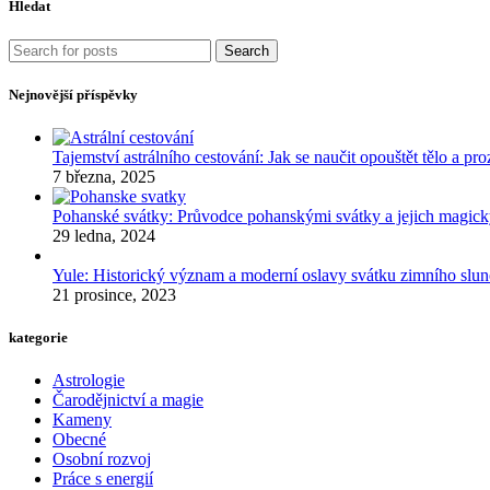
Hledat
Search
Nejnovější příspěvky
Tajemství astrálního cestování: Jak se naučit opouštět tělo a p
7 března, 2025
Pohanské svátky: Průvodce pohanskými svátky a jejich mag
29 ledna, 2024
Yule: Historický význam a moderní oslavy svátku zimního slun
21 prosince, 2023
kategorie
Astrologie
Čarodějnictví a magie
Kameny
Obecné
Osobní rozvoj
Práce s energií