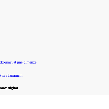
rozkoumávat jiné dimenze
ickým významem
max digital