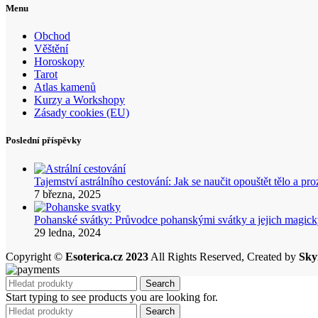
Menu
Obchod
Věštění
Horoskopy
Tarot
Atlas kamenů
Kurzy a Workshopy
Zásady cookies (EU)
Poslední příspěvky
Tajemství astrálního cestování: Jak se naučit opouštět tělo a p
7 března, 2025
Pohanské svátky: Průvodce pohanskými svátky a jejich mag
29 ledna, 2024
Copyright ©
Esoterica.cz 2023
All Rights Reserved, Created by
Sky
Search
Start typing to see products you are looking for.
Search