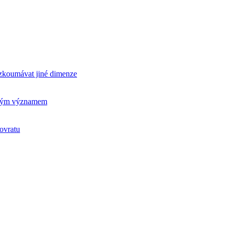
rozkoumávat jiné dimenze
ickým významem
ovratu