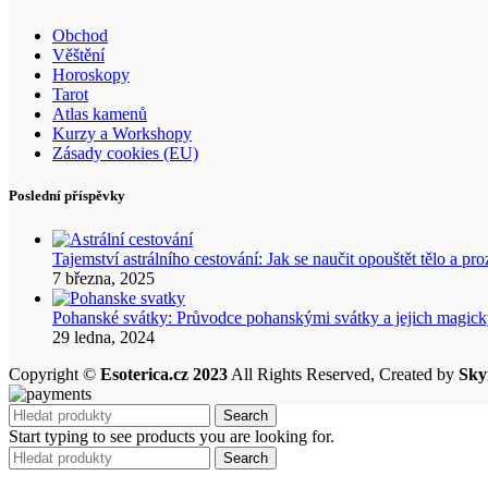
Obchod
Věštění
Horoskopy
Tarot
Atlas kamenů
Kurzy a Workshopy
Zásady cookies (EU)
Poslední příspěvky
Tajemství astrálního cestování: Jak se naučit opouštět tělo a p
7 března, 2025
Pohanské svátky: Průvodce pohanskými svátky a jejich mag
29 ledna, 2024
Copyright ©
Esoterica.cz 2023
All Rights Reserved, Created by
Sky
Search
Start typing to see products you are looking for.
Search