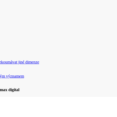
rozkoumávat jiné dimenze
ickým významem
max digital