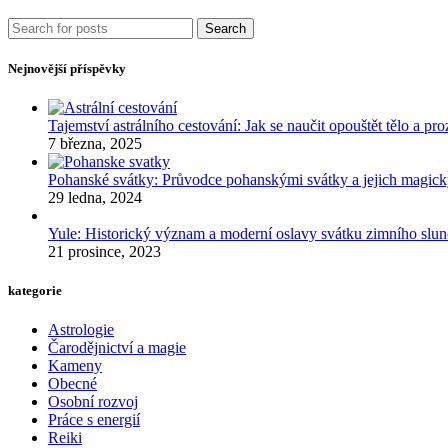
Search
Nejnovější příspěvky
Tajemství astrálního cestování: Jak se naučit opouštět tělo a p
7 března, 2025
Pohanské svátky: Průvodce pohanskými svátky a jejich mag
29 ledna, 2024
Yule: Historický význam a moderní oslavy svátku zimního slun
21 prosince, 2023
kategorie
Astrologie
Čarodějnictví a magie
Kameny
Obecné
Osobní rozvoj
Práce s energií
Reiki