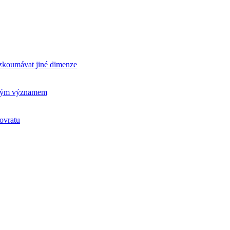
rozkoumávat jiné dimenze
ickým významem
ovratu