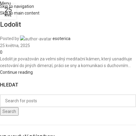
Menu
Skip to navigation
25
Skip to main content
KVĚ
Lodolit
Posted by
esoterica
25 května, 2025
0
Lodolit je považován za velmi silný meditační kámen, který usnadňuje
cestování do jiných dimenzí, práci se sny a komunikaci s duchovním...
Continue reading
HLEDAT
Search