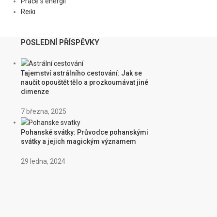
Práce s energií
Reiki
POSLEDNÍ PŘÍSPĚVKY
Tajemství astrálního cestování: Jak se
naučit opouštět tělo a prozkoumávat jiné
dimenze
7 března, 2025
Pohanské svátky: Průvodce pohanskými
svátky a jejich magickým významem
29 ledna, 2024