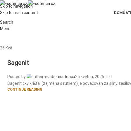
Skip to navigation
Skip to main content
DOMŮ
AT
Search
Menu
25
Kvě
Sagenit
Posted by
esoterica
25 května, 2025
0
Sagenitický křišťál (zejména s rutilem) je považován za silný zesilo
CONTINUE READING