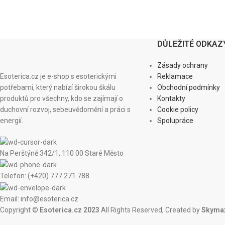
DŮLEŽITÉ ODKAZ
Zásady ochrany
Esoterica.cz je e-shop s esoterickými
Reklamace
potřebami, který nabízí širokou škálu
Obchodní podmínky
produktů pro všechny, kdo se zajímají o
Kontakty
duchovní rozvoj, sebeuvědomění a práci s
Cookie policy
energií.
Spolupráce
Na Perštýně 342/1, 110 00 Staré Město
Telefon: (+420) 777 271 788
Email: info@esoterica.cz
Copyright ©
Esoterica.cz 2023
All Rights Reserved, Created by
Skymax