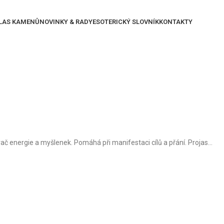
LAS KAMENŮ
NOVINKY & RADY
ESOTERICKÝ SLOVNÍK
KONTAKTY
vač energie a myšlenek. Pomáhá při manifestaci cílů a přání. Projas...