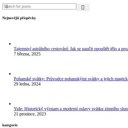
Nejnovější příspěvky
Tajemství astrálního cestování: Jak se naučit opouštět tělo a p
7 března, 2025
Pohanské svátky: Průvodce pohanskými svátky a jejich mag
29 ledna, 2024
Yule: Historický význam a moderní oslavy svátku zimního slun
21 prosince, 2023
kategorie