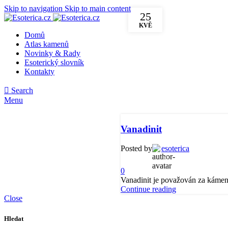
Skip to navigation
Skip to main content
25
KVĚ
Domů
Atlas kamenů
Novinky & Rady
Esoterický slovník
Kontakty
Search
Menu
Vanadinit
Posted by
esoterica
0
Vanadinit je považován za kámen en
Continue reading
Close
Hledat