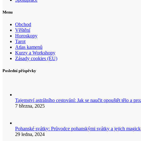
Menu
Obchod
Věštění
Horoskopy
Tarot
Atlas kamenů
Kurzy a Workshopy
Zásady cookies (EU)
Poslední příspěvky
Tajemství astrálního cestování: Jak se naučit opouštět tělo a p
7 března, 2025
Pohanské svátky: Průvodce pohanskými svátky a jejich mag
29 ledna, 2024