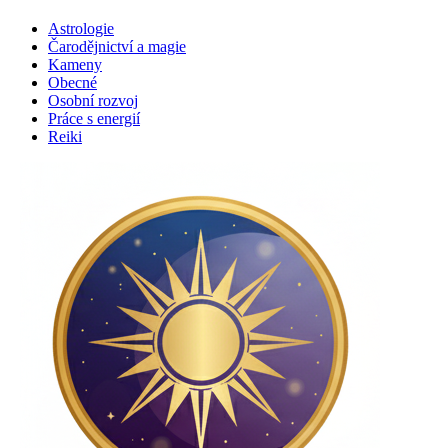
Astrologie
Čarodějnictví a magie
Kameny
Obecné
Osobní rozvoj
Práce s energií
Reiki