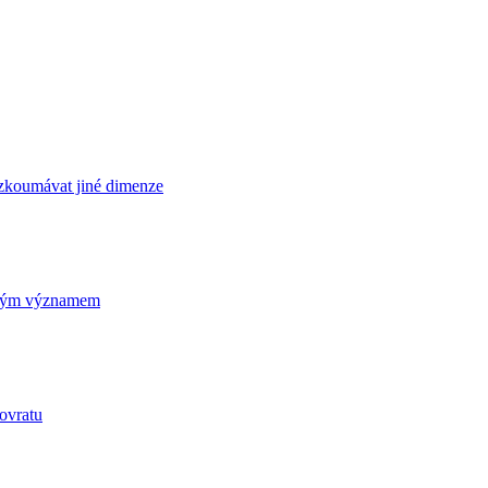
rozkoumávat jiné dimenze
ickým významem
ovratu