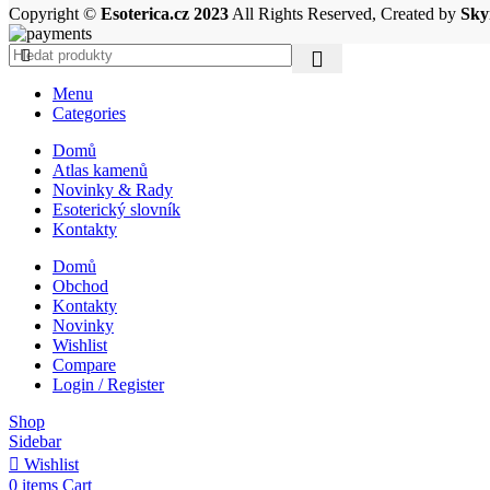
Copyright ©
Esoterica.cz 2023
All Rights Reserved, Created by
Sky
Menu
Categories
Domů
Atlas kamenů
Novinky & Rady
Esoterický slovník
Kontakty
Domů
Obchod
Kontakty
Novinky
Wishlist
Compare
Login / Register
Shop
Sidebar
Wishlist
0
items
Cart