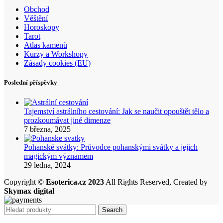
Obchod
Věštění
Horoskopy
Tarot
Atlas kamenů
Kurzy a Workshopy
Zásady cookies (EU)
Poslední příspěvky
Tajemství astrálního cestování: Jak se naučit opouštět tělo a
prozkoumávat jiné dimenze
7 března, 2025
Pohanské svátky: Průvodce pohanskými svátky a jejich
magickým významem
29 ledna, 2024
Copyright ©
Esoterica.cz 2023
All Rights Reserved, Created by
Skymax digital
Search