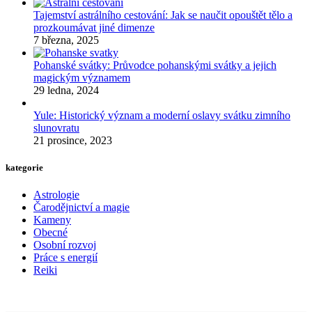
Tajemství astrálního cestování: Jak se naučit opouštět tělo a
prozkoumávat jiné dimenze
7 března, 2025
Pohanské svátky: Průvodce pohanskými svátky a jejich
magickým významem
29 ledna, 2024
Yule: Historický význam a moderní oslavy svátku zimního
slunovratu
21 prosince, 2023
kategorie
Astrologie
Čarodějnictví a magie
Kameny
Obecné
Osobní rozvoj
Práce s energií
Reiki