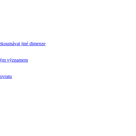
rozkoumávat jiné dimenze
ickým významem
ovratu