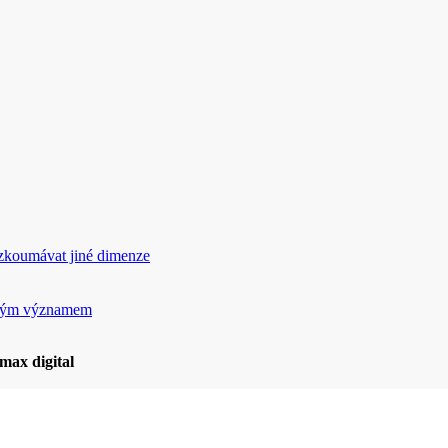
rozkoumávat jiné dimenze
ickým významem
max digital