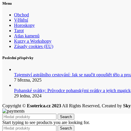
Menu
Obchod
Věštění
Horoskopy
Tarot
Atlas kamenů
Kurzy a Workshopy
Zásady cookies (EU)
Poslední příspěvky
Tajemství astrálního cestování: Jak se naučit opouštět tělo a p
7 března, 2025
Pohanské svátky: Průvodce pohanskými svátky a jejich mag
29 ledna, 2024
Copyright ©
Esoterica.cz 2023
All Rights Reserved, Created by
Sky
Search
Start typing to see products you are looking for.
Search