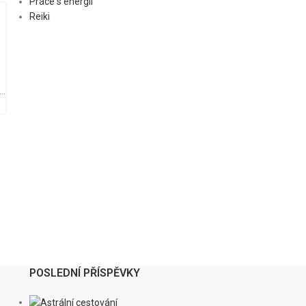
Práce s energií
Reiki
..
POSLEDNÍ PŘÍSPĚVKY