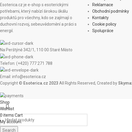
Esoterica.cz je e-shop s esoterickými
Reklamace
potřebami, který nabízí širokou škálu
Obchodní podmínky
produktů pro všechny, kdo se zajímají o
Kontakty
duchovní rozvoj, sebeuvědomění a práci s
Cookie policy
energií.
Spolupráce
Na Perštýně 342/1, 110 00 Staré Město
Telefon: (+420) 777 271 788
Email: info@esoterica.cz
Copyright ©
Esoterica.cz 2023
All Rights Reserved, Created by
Skymax
Shop
Wishlist
0
items
Cart
My account
Search