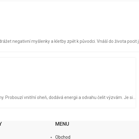
et negativní myšlenky a kletby zpět k původci. Vnáší do života pocit j.
ny. Probouzí vnitřní oheň, dodává energii a odvahu čelit výzvám. Je si...
Y
MENU
Obchod