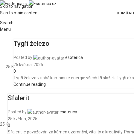
Skip to navigation
Skip to main content
DOMŮ
AT
Search
Menu
Tygří železo
Posted by
esoterica
25 května, 2025
25
Kvě
0
Tygří železo v sobě kombinuje energie všech tří složek. Tygří oko
Continue reading
Sfalerit
Posted by
esoterica
25 května, 2025
25
Kvě
0
Sfalerit je považován za kámen uzemnění, vitality a kreativity. P