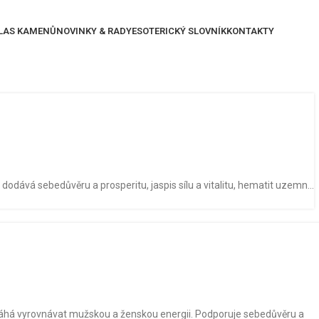
LAS KAMENŮ
NOVINKY & RADY
ESOTERICKÝ SLOVNÍK
KONTAKTY
 dodává sebedůvěru a prosperitu, jaspis sílu a vitalitu, hematit uzemn...
omáhá vyrovnávat mužskou a ženskou energii. Podporuje sebedůvěru a