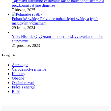
Tajemství astrálního cestování: Jak se naučit opouštět tělo a
prozkoumávat jiné dimenze
7 března, 2025
Pohanské svátky: Průvodce pohanskými svátky a jejich
magickým významem
29 ledna, 2024
Yule: Historický význam a moderní oslavy svátku zimního
slunovratu
21 prosince, 2023
kategorie
Astrologie
Čarodějnictví a magie
Kameny
Obecné
Osobní rozvoj
Práce s energií
Reiki