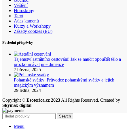
Obchod
Věštění
Horoskopy
Tarot
Atlas kamenů
Kurzy a Workshopy
Zásady cookies (EU)
Poslední příspěvky
Tajemství astrálního cestování: Jak se naučit opouštět tělo a
prozkoumávat jiné dimenze
7 března, 2025
Pohanské svátky: Průvodce pohanskými svátky a jejich
magickým významem
29 ledna, 2024
Copyright ©
Esoterica.cz 2023
All Rights Reserved, Created by
Skymax digital
Search
Menu