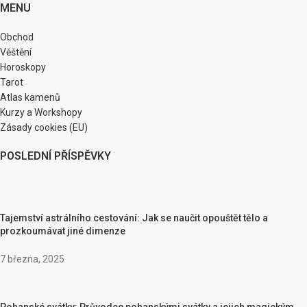
MENU
Obchod
Věštění
Horoskopy
Tarot
Atlas kamenů
Kurzy a Workshopy
Zásady cookies (EU)
POSLEDNÍ PŘÍSPĚVKY
Tajemství astrálního cestování: Jak se naučit opouštět tělo a
prozkoumávat jiné dimenze
7 března, 2025
Pohanské svátky: Průvodce pohanskými svátky a jejich magickým