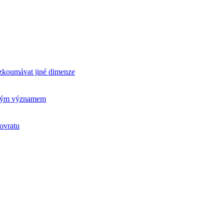
rozkoumávat jiné dimenze
ickým významem
ovratu