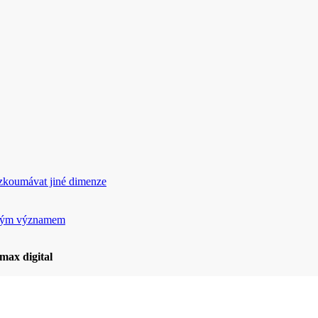
rozkoumávat jiné dimenze
ickým významem
max digital