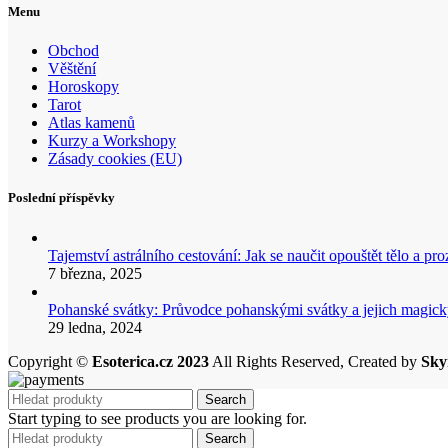
Menu
Obchod
Věštění
Horoskopy
Tarot
Atlas kamenů
Kurzy a Workshopy
Zásady cookies (EU)
Poslední příspěvky
Tajemství astrálního cestování: Jak se naučit opouštět tělo a p
7 března, 2025
Pohanské svátky: Průvodce pohanskými svátky a jejich mag
29 ledna, 2024
Copyright ©
Esoterica.cz 2023
All Rights Reserved, Created by
Sky
Search
Start typing to see products you are looking for.
Search