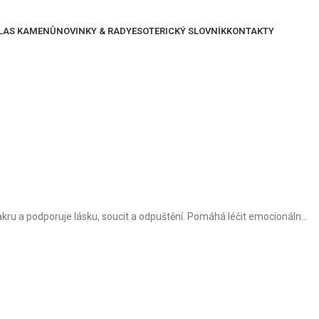
LAS KAMENŮ
NOVINKY & RADY
ESOTERICKÝ SLOVNÍK
KONTAKTY
ru a podporuje lásku, soucit a odpuštění. Pomáhá léčit emocionáln...