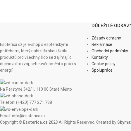
DŮLEŽITÉ ODKAZ
Zásady ochrany
Esoterica.cz je e-shop s esoterickými
Reklamace
potřebami, který nabízí širokou škálu
Obchodní podmínky
produktů pro všechny, kdo se zajímají o
Kontakty
duchovní rozvoj, sebeuvědomění a práci s
Cookie policy
energií.
Spolupráce
Na Perštýně 342/1, 110 00 Staré Město
Telefon: (+420) 777 271 788
Email: info@esoterica.cz
Copyright ©
Esoterica.cz 2023
All Rights Reserved, Created by
Skymax