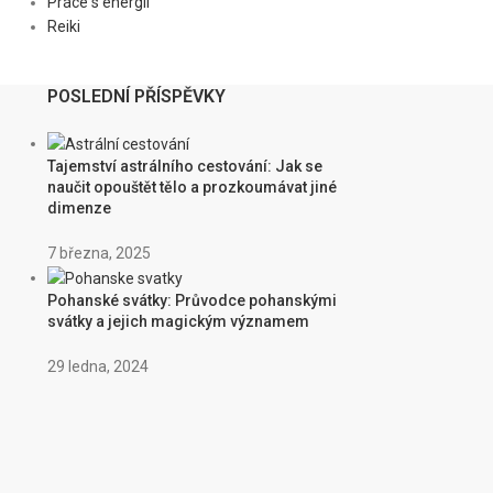
Práce s energií
Reiki
POSLEDNÍ PŘÍSPĚVKY
Tajemství astrálního cestování: Jak se
naučit opouštět tělo a prozkoumávat jiné
dimenze
7 března, 2025
Pohanské svátky: Průvodce pohanskými
svátky a jejich magickým významem
29 ledna, 2024