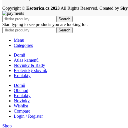
Copyright ©
Esoterica.cz 2023
All Rights Reserved, Created by
Sky
Search
Start typing to see products you are looking for.
Search
Menu
Categories
Domů
Atlas kamenů
Novinky & Rady
Esoterický slovník
Kontakty
Domů
Obchod
Kontakty
Novinky
Wishlist
Compare
Login / Register
Shop