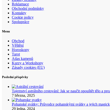
Reklamace
Obchodní podmínky
Kontakty
Cookie policy
Spolupráce
Menu
Obchod
Věštění
Horoskopy
Tarot
Atlas kamenů
Kurzy a Workshopy
Zásady cookies (EU)
Poslední příspěvky
Tajemství astrálního cestování: Jak se naučit opouštět tělo a p
7 března, 2025
Pohanské svátky: Průvodce pohanskými svátky a jejich mag
29 ledna, 2024