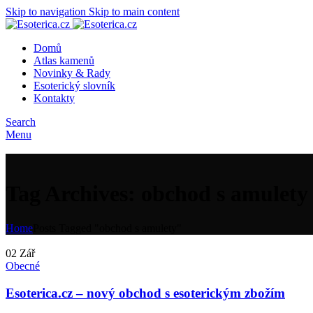
Skip to navigation
Skip to main content
Domů
Atlas kamenů
Novinky & Rady
Esoterický slovník
Kontakty
Search
Menu
Tag Archives: obchod s amulety
Home
Posts Tagged "obchod s amulety"
02
Zář
Obecné
Esoterica.cz – nový obchod s esoterickým zbožím