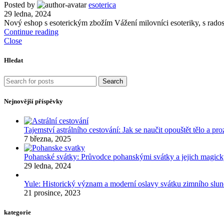
Posted by
esoterica
29 ledna, 2024
Nový eshop s esoterickým zbožím Vážení milovníci esoteriky, s rado
Continue reading
Close
Hledat
Search
Nejnovější příspěvky
Tajemství astrálního cestování: Jak se naučit opouštět tělo a p
7 března, 2025
Pohanské svátky: Průvodce pohanskými svátky a jejich mag
29 ledna, 2024
Yule: Historický význam a moderní oslavy svátku zimního slun
21 prosince, 2023
kategorie