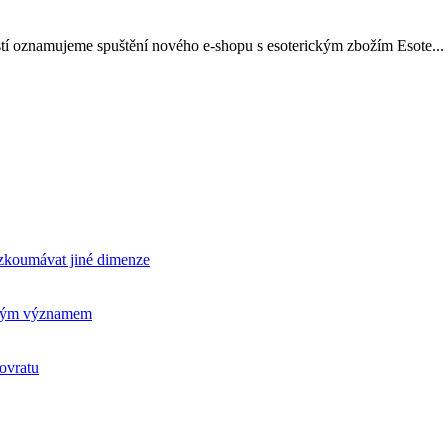
stí oznamujeme spuštění nového e-shopu s esoterickým zbožím Esote...
rozkoumávat jiné dimenze
ickým významem
ovratu