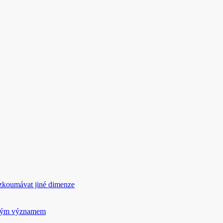
rozkoumávat jiné dimenze
ickým významem