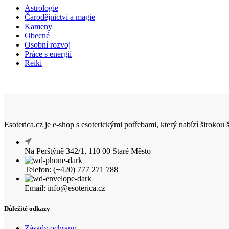
Astrologie
Čarodějnictví a magie
Kameny
Obecné
Osobní rozvoj
Práce s energií
Reiki
Esoterica.cz je e-shop s esoterickými potřebami, který nabízí širokou
Na Perštýně 342/1, 110 00 Staré Město
Telefon: (+420) 777 271 788
Email: info@esoterica.cz
Důležité odkazy
Zásady ochrany