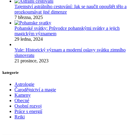
Tajemství astrálního cestování: Jak se naučit opouštět tělo a
prozkoumávat jiné dimenze
7 března, 2025
Pohanské svátky: Průvodce pohanskými svátky a jejich
magickým významem
29 ledna, 2024
Yule: Historický význam a moderní oslavy svátku zimního
slunovratu
21 prosince, 2023
kategorie
Astrologie
Čarodějnictví a magie
Kameny
Obecné
Osobní rozvoj
Práce s energií
Reiki