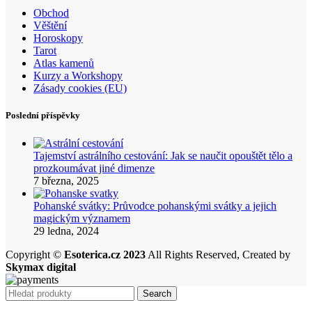
Obchod
Věštění
Horoskopy
Tarot
Atlas kamenů
Kurzy a Workshopy
Zásady cookies (EU)
Poslední příspěvky
Tajemství astrálního cestování: Jak se naučit opouštět tělo a
prozkoumávat jiné dimenze
7 března, 2025
Pohanské svátky: Průvodce pohanskými svátky a jejich
magickým významem
29 ledna, 2024
Copyright ©
Esoterica.cz 2023
All Rights Reserved, Created by
Skymax digital
Search