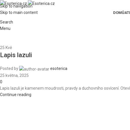
Skip to navigation
Skip to main content
DOMŮ
AT
Search
Menu
25
Kvě
Lapis lazuli
Posted by
esoterica
25 května, 2025
0
Lapis lazuli je kamenem moudrosti, pravdy a duchovního osvícení. Otevírá 
Continue reading