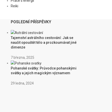
Práce s energií
Reiki
POSLEDNÍ PŘÍSPĚVKY
Tajemství astrálního cestování: Jak se
naučit opouštět tělo a prozkoumávat jiné
dimenze
7 března, 2025
Pohanské svátky: Průvodce pohanskými
svátky a jejich magickým významem
29 ledna, 2024