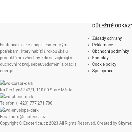
DŮLEŽITÉ ODKAZ
Zásady ochrany
Esoterica.cz je e-shop s esoterickými
Reklamace
potřebami, který nabízí širokou škálu
Obchodní podmínky
produktů pro všechny, kdo se zajímají o
Kontakty
duchovní rozvoj, sebeuvědomění a práci s
Cookie policy
energií.
Spolupráce
Na Perštýně 342/1, 110 00 Staré Město
Telefon: (+420) 777 271 788
Email: info@esoterica.cz
Copyright ©
Esoterica.cz 2023
All Rights Reserved, Created by
Skymax