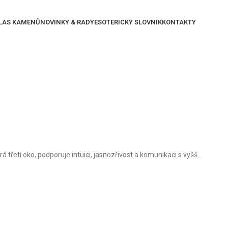
LAS KAMENŮ
NOVINKY & RADY
ESOTERICKÝ SLOVNÍK
KONTAKTY
třetí oko, podporuje intuici, jasnozřivost a komunikaci s vyšš...