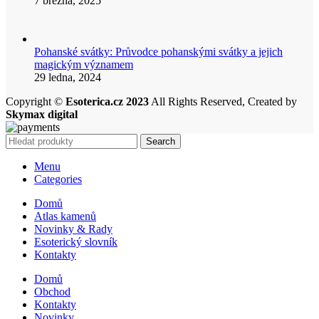
7 března, 2025
Pohanské svátky: Průvodce pohanskými svátky a jejich
magickým významem
29 ledna, 2024
Copyright ©
Esoterica.cz 2023
All Rights Reserved, Created by
Skymax digital
Search
Menu
Categories
Domů
Atlas kamenů
Novinky & Rady
Esoterický slovník
Kontakty
Domů
Obchod
Kontakty
Novinky