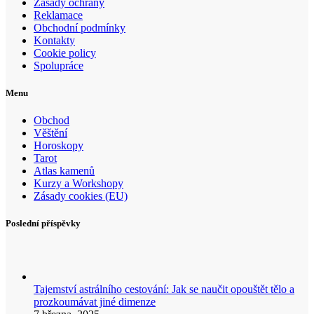
Zásady ochrany
Reklamace
Obchodní podmínky
Kontakty
Cookie policy
Spolupráce
Menu
Obchod
Věštění
Horoskopy
Tarot
Atlas kamenů
Kurzy a Workshopy
Zásady cookies (EU)
Poslední příspěvky
Tajemství astrálního cestování: Jak se naučit opouštět tělo a
prozkoumávat jiné dimenze