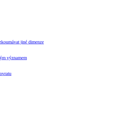
rozkoumávat jiné dimenze
ickým významem
ovratu