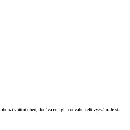
robouzí vnitřní oheň, dodává energii a odvahu čelit výzvám. Je si...