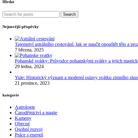
Hledat
Search
Nejnovější příspěvky
Tajemství astrálního cestování: Jak se naučit opouštět tělo a p
7 března, 2025
Pohanské svátky: Průvodce pohanskými svátky a jejich mag
29 ledna, 2024
Yule: Historický význam a moderní oslavy svátku zimního slun
21 prosince, 2023
kategorie
Astrologie
Čarodějnictví a magie
Kameny
Obecné
Osobní rozvoj
Práce s energií