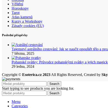
Věštění
Horoskopy
Tarot
Atlas kamenů
Kurzy a Workshopy
Zásady cookies (EU)
Poslední příspěvky
Tajemství astrálního cestování: Jak se naučit opouštět tělo a p
7 března, 2025
Pohanské svátky: Průvodce pohanskými svátky a jejich mag
29 ledna, 2024
Copyright ©
Esoterica.cz 2023
All Rights Reserved, Created by
Sky
Search
Start typing to see products you are looking for.
Search
Menu
Categories