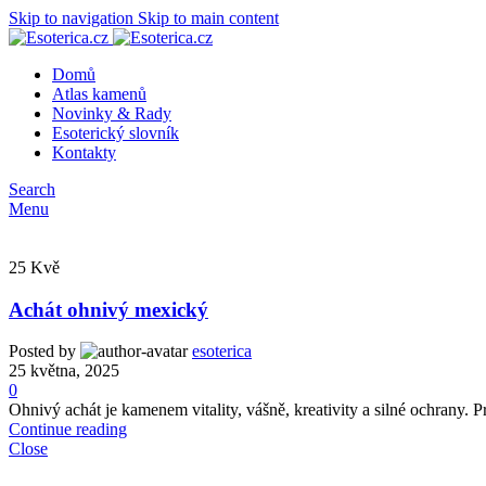
Skip to navigation
Skip to main content
Domů
Atlas kamenů
Novinky & Rady
Esoterický slovník
Kontakty
Search
Menu
25
Kvě
Achát ohnivý mexický
Posted by
esoterica
25 května, 2025
0
Ohnivý achát je kamenem vitality, vášně, kreativity a silné ochrany. P
Continue reading
Close