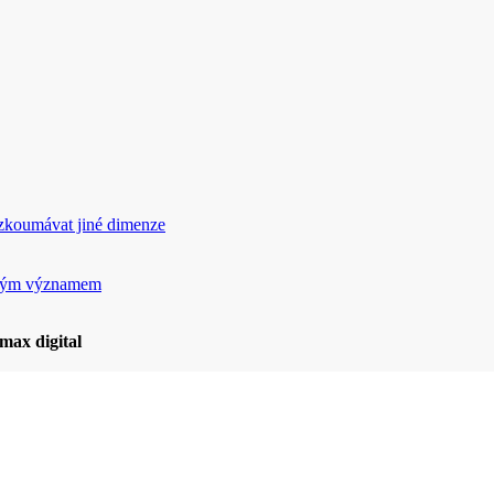
rozkoumávat jiné dimenze
ickým významem
max digital