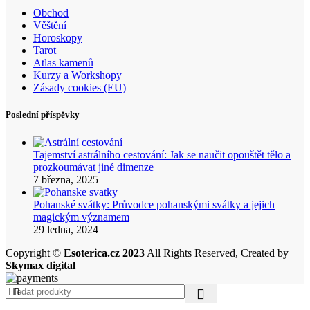
Obchod
Věštění
Horoskopy
Tarot
Atlas kamenů
Kurzy a Workshopy
Zásady cookies (EU)
Poslední příspěvky
Tajemství astrálního cestování: Jak se naučit opouštět tělo a
prozkoumávat jiné dimenze
7 března, 2025
Pohanské svátky: Průvodce pohanskými svátky a jejich
magickým významem
29 ledna, 2024
Copyright ©
Esoterica.cz 2023
All Rights Reserved, Created by
Skymax digital