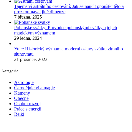
Tajemství astrálního cestování: Jak se naučit opouštět tělo a
prozkoumávat jiné dimenze
7 března, 2025
Pohanské svátky: Průvodce pohanskými svátky a jejich
magickým významem
29 ledna, 2024
Yule: Historický význam a moderní oslavy svátku zimního
slunovratu
21 prosince, 2023
kategorie
Astrologie
Čarodějnictví a magie
Kameny
Obecné
Osobní rozvoj
Práce s energií
Reiki