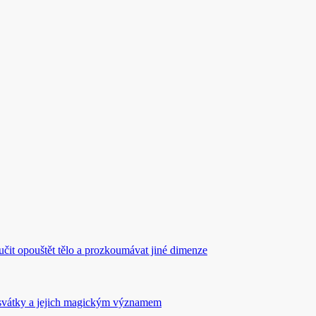
aučit opouštět tělo a prozkoumávat jiné dimenze
svátky a jejich magickým významem