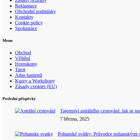
Zásady ochrany
Reklamace
Obchodní podmínky
Kontakty
Cookie policy
Spolupráce
Menu
Obchod
Věštění
Horoskopy
Tarot
Atlas kamenů
Kurzy a Workshopy
Zásady cookies (EU)
Poslední příspěvky
Tajemství astrálního cestování: Jak se n
7 března, 2025
Pohanské svátky: Průvodce pohanskými 