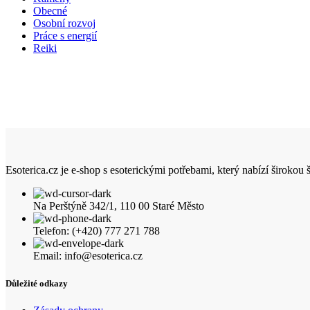
Obecné
Osobní rozvoj
Práce s energií
Reiki
Esoterica.cz je e-shop s esoterickými potřebami, který nabízí širokou
Na Perštýně 342/1, 110 00 Staré Město
Telefon: (+420) 777 271 788
Email: info@esoterica.cz
Důležité odkazy