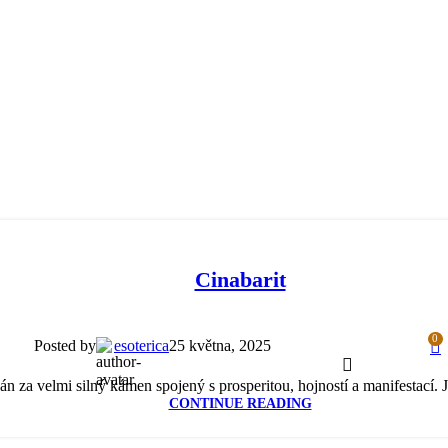
Cinabarit
0
Posted by
esoterica
25 května, 2025
ván za velmi silný kámen spojený s prosperitou, hojností a manifestací
CONTINUE READING