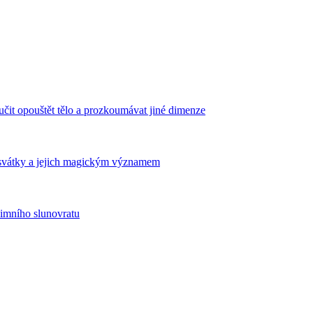
aučit opouštět tělo a prozkoumávat jiné dimenze
svátky a jejich magickým významem
zimního slunovratu