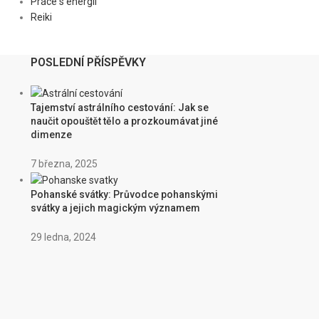
Práce s energií
Reiki
POSLEDNÍ PŘÍSPĚVKY
Tajemství astrálního cestování: Jak se
naučit opouštět tělo a prozkoumávat jiné
dimenze
7 března, 2025
Pohanské svátky: Průvodce pohanskými
svátky a jejich magickým významem
29 ledna, 2024