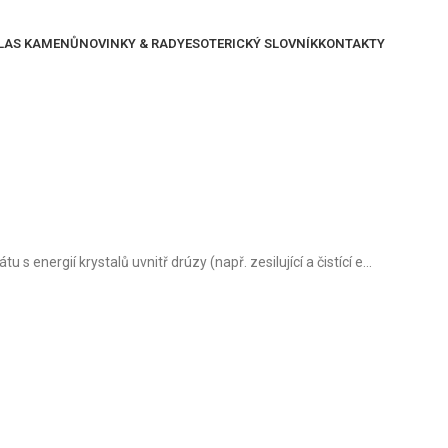
LAS KAMENŮ
NOVINKY & RADY
ESOTERICKÝ SLOVNÍK
KONTAKTY
 energií krystalů uvnitř drúzy (např. zesilující a čistící e...