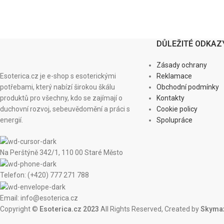
DŮLEŽITÉ ODKAZ
Zásady ochrany
Esoterica.cz je e-shop s esoterickými
Reklamace
potřebami, který nabízí širokou škálu
Obchodní podmínky
produktů pro všechny, kdo se zajímají o
Kontakty
duchovní rozvoj, sebeuvědomění a práci s
Cookie policy
energií.
Spolupráce
Na Perštýně 342/1, 110 00 Staré Město
Telefon: (+420) 777 271 788
Email: info@esoterica.cz
Copyright ©
Esoterica.cz 2023
All Rights Reserved, Created by
Skymax