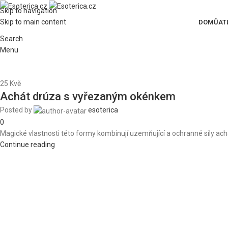
Skip to navigation
Skip to main content
DOMŮ
AT
Search
Menu
25
Kvě
Achát drúza s vyřezaným okénkem
Posted by
esoterica
0
Magické vlastnosti této formy kombinují uzemňující a ochranné síly achátu s
Continue reading