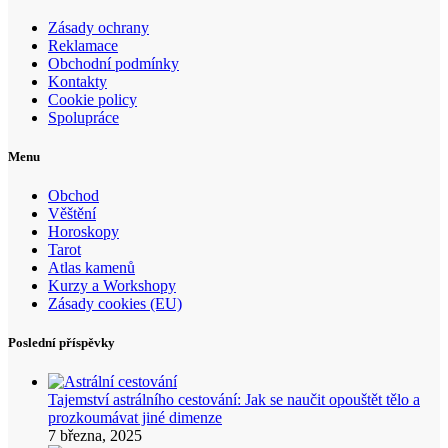
Zásady ochrany
Reklamace
Obchodní podmínky
Kontakty
Cookie policy
Spolupráce
Menu
Obchod
Věštění
Horoskopy
Tarot
Atlas kamenů
Kurzy a Workshopy
Zásady cookies (EU)
Poslední příspěvky
Tajemství astrálního cestování: Jak se naučit opouštět tělo a
prozkoumávat jiné dimenze
7 března, 2025