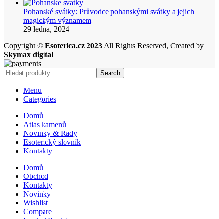
Pohanské svátky: Průvodce pohanskými svátky a jejich
magickým významem
29 ledna, 2024
Copyright ©
Esoterica.cz 2023
All Rights Reserved, Created by
Skymax digital
Search
Menu
Categories
Domů
Atlas kamenů
Novinky & Rady
Esoterický slovník
Kontakty
Domů
Obchod
Kontakty
Novinky
Wishlist
Compare