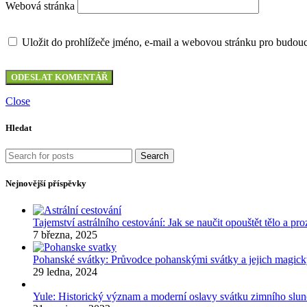
Webová stránka
Uložit do prohlížeče jméno, e-mail a webovou stránku pro budou
Close
Hledat
Search
Nejnovější příspěvky
Tajemství astrálního cestování: Jak se naučit opouštět tělo a p
7 března, 2025
Pohanské svátky: Průvodce pohanskými svátky a jejich mag
29 ledna, 2024
Yule: Historický význam a moderní oslavy svátku zimního slun