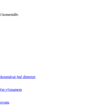
cí komentáře.
rozkoumávat jiné dimenze
ickým významem
ovratu