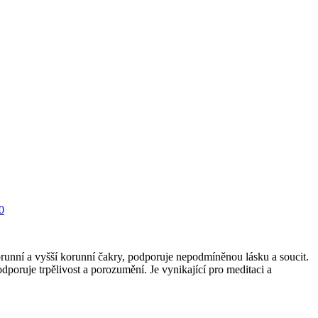
0
orunní a vyšší korunní čakry, podporuje nepodmíněnou lásku a soucit.
poruje trpělivost a porozumění. Je vynikající pro meditaci a