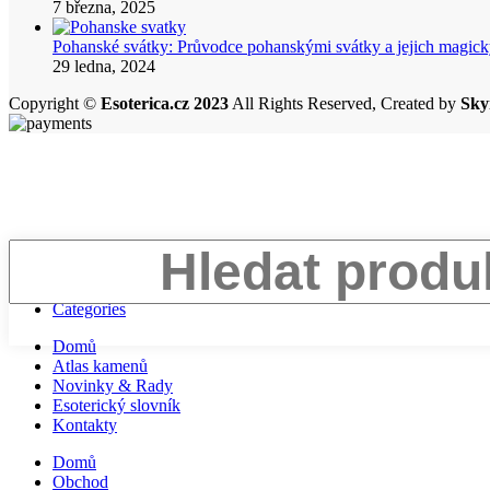
7 března, 2025
Pohanské svátky: Průvodce pohanskými svátky a jejich mag
29 ledna, 2024
Copyright ©
Esoterica.cz 2023
All Rights Reserved, Created by
Sky
Search
Menu
Categories
Domů
Atlas kamenů
Novinky & Rady
Esoterický slovník
Kontakty
Domů
Obchod