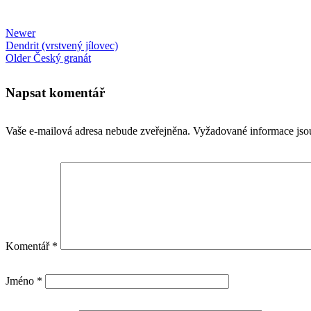
Newer
Dendrit (vrstvený jílovec)
Older
Český granát
Napsat komentář
Vaše e-mailová adresa nebude zveřejněna.
Vyžadované informace js
Komentář
*
Jméno
*