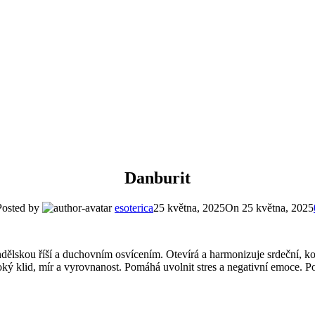
Danburit
Posted by
esoterica
25 května, 2025
On 25 května, 2025
andělskou říší a duchovním osvícením. Otevírá a harmonizuje srdeční, k
 klid, mír a vyrovnanost. Pomáhá uvolnit stres a negativní emoce. Pod