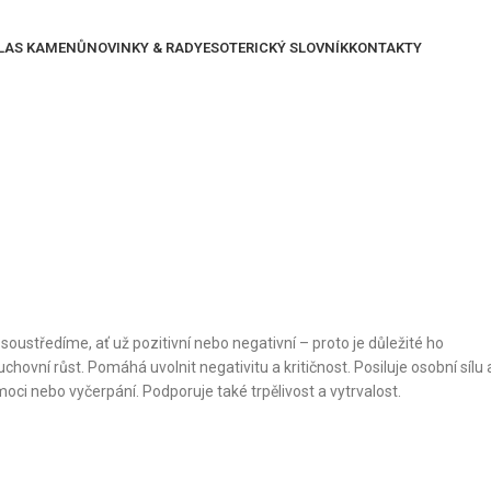
LAS KAMENŮ
NOVINKY & RADY
ESOTERICKÝ SLOVNÍK
KONTAKTY
soustředíme, ať už pozitivní nebo negativní – proto je důležité ho
ní růst. Pomáhá uvolnit negativitu a kritičnost. Posiluje osobní sílu 
oci nebo vyčerpání. Podporuje také trpělivost a vytrvalost.