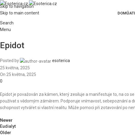
Skip to navigation
Skip to main content
DOMŮ
AT
Search
Menu
Epidot
Posted by
esoterica
25 května, 2025
On 25 května, 2025
0
Epidot je považován za kámen, který zesiluje a manifestuje to, na co se 
používat s vědomým záměrem. Podporuje vnímavost, sebepoznání a duchov
schopnost vytvářet si vlastní realitu. Může pomoci při zotavování po nem
Newer
Eudialyt
Older