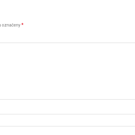
*
u označeny