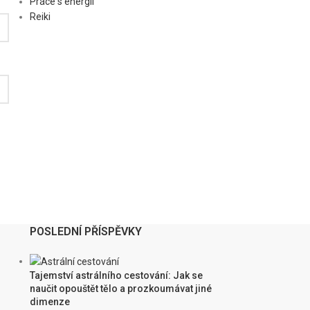
Práce s energií
Reiki
POSLEDNÍ PŘÍSPĚVKY
Tajemství astrálního cestování: Jak se
naučit opouštět tělo a prozkoumávat jiné
dimenze