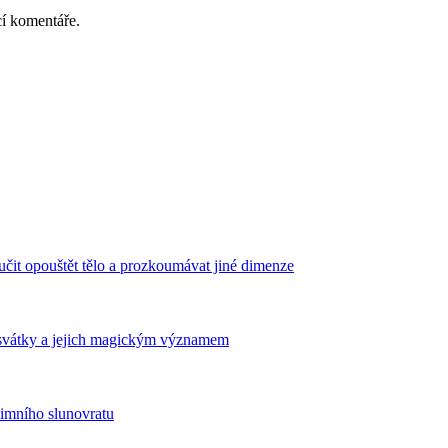
cí komentáře.
aučit opouštět tělo a prozkoumávat jiné dimenze
svátky a jejich magickým významem
zimního slunovratu