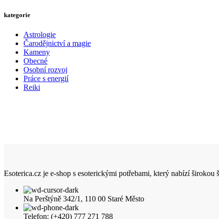
kategorie
Astrologie
Čarodějnictví a magie
Kameny
Obecné
Osobní rozvoj
Práce s energií
Reiki
Esoterica.cz je e-shop s esoterickými potřebami, který nabízí širokou
Na Perštýně 342/1, 110 00 Staré Město
Telefon: (+420) 777 271 788