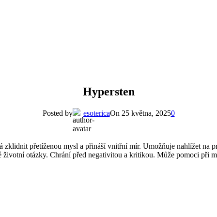
Hypersten
Posted by
esoterica
On 25 května, 2025
0
klidnit přetíženou mysl a přináší vnitřní mír. Umožňuje nahlížet na pr
ivotní otázky. Chrání před negativitou a kritikou. Může pomoci při med