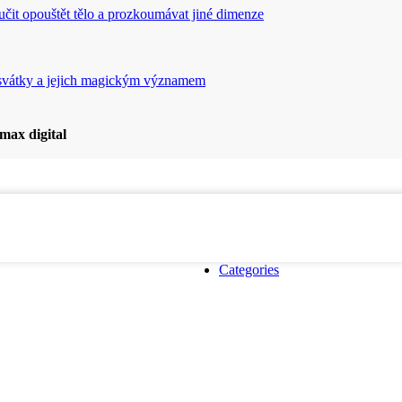
aučit opouštět tělo a prozkoumávat jiné dimenze
svátky a jejich magickým významem
max digital
Categories