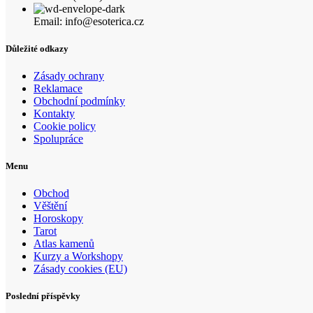
Email: info@esoterica.cz
Důležité odkazy
Zásady ochrany
Reklamace
Obchodní podmínky
Kontakty
Cookie policy
Spolupráce
Menu
Obchod
Věštění
Horoskopy
Tarot
Atlas kamenů
Kurzy a Workshopy
Zásady cookies (EU)
Poslední příspěvky