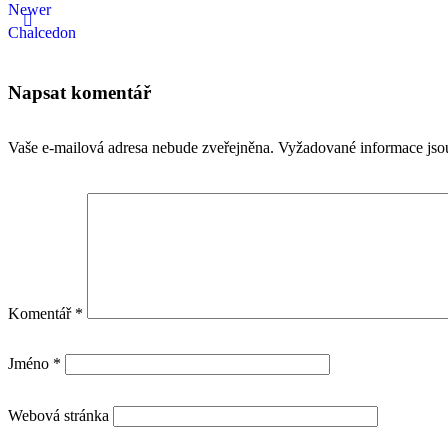
Newer
Chalcedon
Napsat komentář
Vaše e-mailová adresa nebude zveřejněna.
Vyžadované informace js
Komentář
*
Jméno
*
Webová stránka