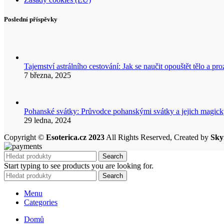
Poslední příspěvky
Tajemství astrálního cestování: Jak se naučit opouštět tělo a p
7 března, 2025
Pohanské svátky: Průvodce pohanskými svátky a jejich mag
29 ledna, 2024
Copyright ©
Esoterica.cz 2023
All Rights Reserved, Created by
Sky
Search
Start typing to see products you are looking for.
Search
Menu
Categories
Domů