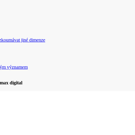
rozkoumávat jiné dimenze
ickým významem
max digital