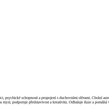
ici, psychické schopnosti a propojení s duchovními sférami. Chrání aur
ou mysl, podporuje představivost a kreativitu. Odhaluje iluze a pomáhá