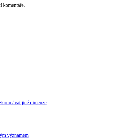
cí komentáře.
rozkoumávat jiné dimenze
ickým významem