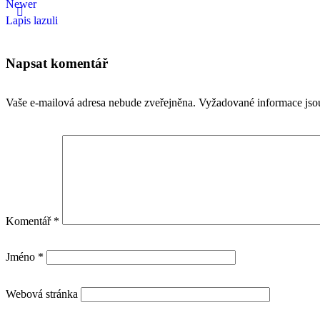
Newer
Lapis lazuli
Napsat komentář
Vaše e-mailová adresa nebude zveřejněna.
Vyžadované informace js
Komentář
*
Jméno
*
Webová stránka