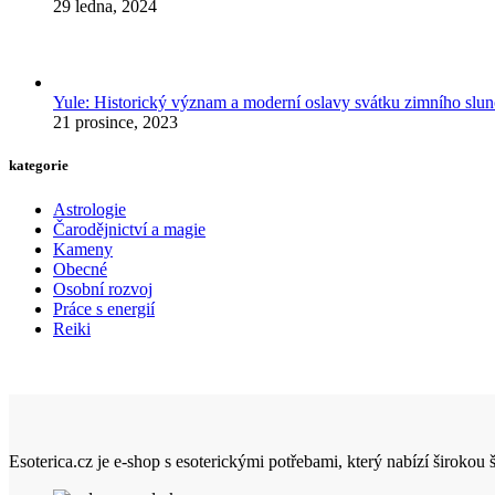
29 ledna, 2024
Yule: Historický význam a moderní oslavy svátku zimního slun
21 prosince, 2023
kategorie
Astrologie
Čarodějnictví a magie
Kameny
Obecné
Osobní rozvoj
Práce s energií
Reiki
Esoterica.cz je e-shop s esoterickými potřebami, který nabízí širokou