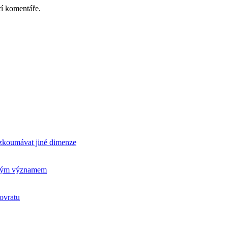
cí komentáře.
rozkoumávat jiné dimenze
ickým významem
ovratu