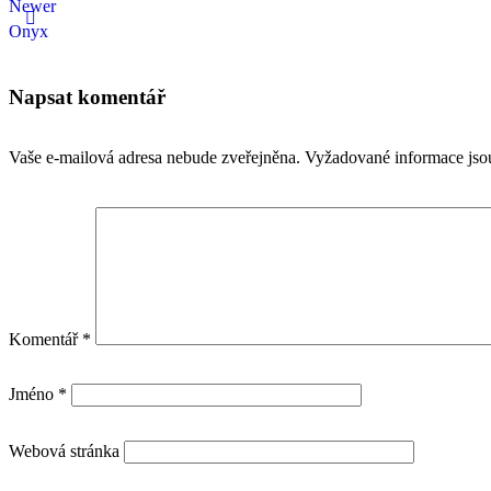
Newer
Onyx
Napsat komentář
Vaše e-mailová adresa nebude zveřejněna.
Vyžadované informace js
Komentář
*
Jméno
*
Webová stránka