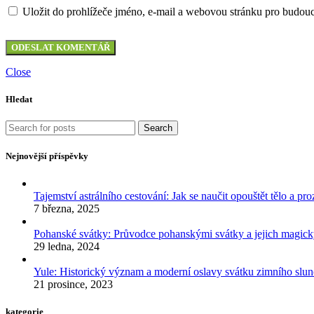
Uložit do prohlížeče jméno, e-mail a webovou stránku pro budou
Close
Hledat
Search
Nejnovější příspěvky
Tajemství astrálního cestování: Jak se naučit opouštět tělo a p
7 března, 2025
Pohanské svátky: Průvodce pohanskými svátky a jejich mag
29 ledna, 2024
Yule: Historický význam a moderní oslavy svátku zimního slun
21 prosince, 2023
kategorie