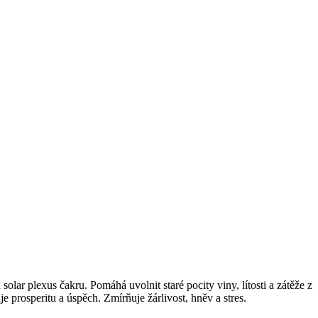
olar plexus čakru. Pomáhá uvolnit staré pocity viny, lítosti a zátěže z
e prosperitu a úspěch. Zmírňuje žárlivost, hněv a stres.