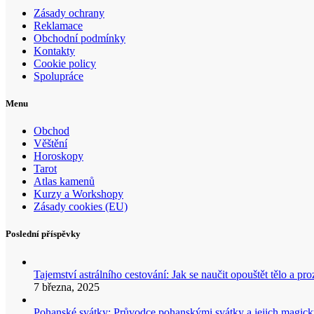
Zásady ochrany
Reklamace
Obchodní podmínky
Kontakty
Cookie policy
Spolupráce
Menu
Obchod
Věštění
Horoskopy
Tarot
Atlas kamenů
Kurzy a Workshopy
Zásady cookies (EU)
Poslední příspěvky
Tajemství astrálního cestování: Jak se naučit opouštět tělo a p
7 března, 2025
Pohanské svátky: Průvodce pohanskými svátky a jejich mag