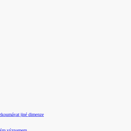
rozkoumávat jiné dimenze
ickým významem