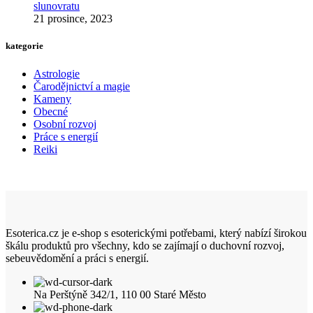
slunovratu
21 prosince, 2023
kategorie
Astrologie
Čarodějnictví a magie
Kameny
Obecné
Osobní rozvoj
Práce s energií
Reiki
Esoterica.cz je e-shop s esoterickými potřebami, který nabízí širokou
škálu produktů pro všechny, kdo se zajímají o duchovní rozvoj,
sebeuvědomění a práci s energií.
Na Perštýně 342/1, 110 00 Staré Město