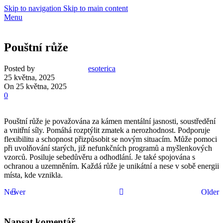
Skip to navigation
Skip to main content
Menu
Pouštní růže
Posted by
esoterica
25 května, 2025
On 25 května, 2025
0
Pouštní růže je považována za kámen mentální jasnosti, soustředění
a vnitřní síly. Pomáhá rozptýlit zmatek a nerozhodnost. Podporuje
flexibilitu a schopnost přizpůsobit se novým situacím. Může pomoci
při uvolňování starých, již nefunkčních programů a myšlenkových
vzorců. Posiluje sebedůvěru a odhodlání. Je také spojována s
ochranou a uzemněním. Každá růže je unikátní a nese v sobě energii
místa, kde vznikla.
Newer
Older
Napsat komentář