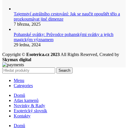
Tajemství astrálního cestování: Jak se naučit opouštět tělo a
prozkoumávat jiné dimenze
7 března, 2025
Pohanské svátky: Průvodce pohanskými svátky a jejich
magickým významem
29 ledna, 2024
Copyright ©
Esoterica.cz 2023
All Rights Reserved, Created by
Skymax digital
Search
Menu
Categories
Domů
Atlas kamenů
Novinky & Rady
Esoterický slovník
Kontakty
Domů