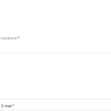
*
u označeny
*
E-mail