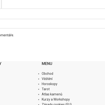
komentáře.
Y
MENU
Obchod
Věštění
Horoskopy
Tarot
Atlas kamenů
Kurzy a Workshopy
Zásady cookies (EU)