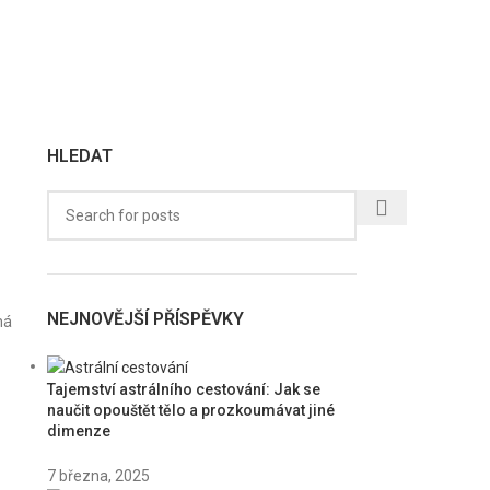
HLEDAT
NEJNOVĚJŠÍ PŘÍSPĚVKY
há
Tajemství astrálního cestování: Jak se
naučit opouštět tělo a prozkoumávat jiné
dimenze
7 března, 2025