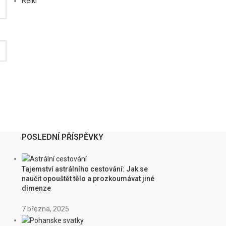
Reiki
POSLEDNÍ PŘÍSPĚVKY
Tajemství astrálního cestování: Jak se
naučit opouštět tělo a prozkoumávat jiné
dimenze
7 března, 2025