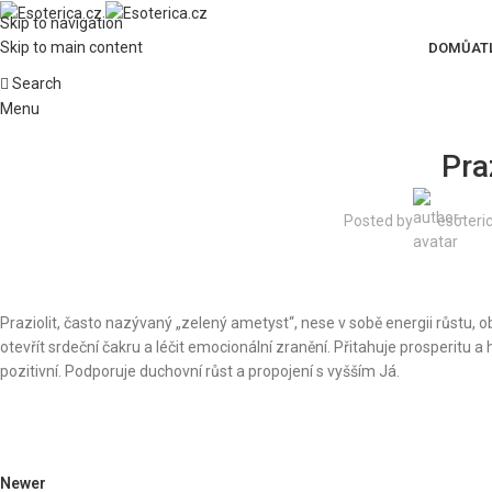
Skip to navigation
Skip to main content
DOMŮ
AT
Search
Menu
Pra
Posted by
esoteri
Praziolit, často nazývaný „zelený ametyst“, nese v sobě energii růstu, 
otevřít srdeční čakru a léčit emocionální zranění. Přitahuje prosperitu a 
pozitivní. Podporuje duchovní růst a propojení s vyšším Já.
Newer