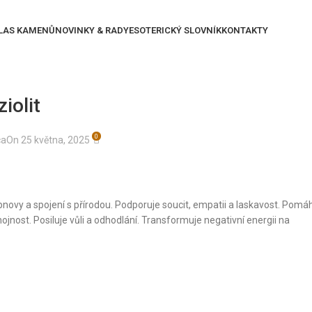
LAS KAMENŮ
NOVINKY & RADY
ESOTERICKÝ SLOVNÍK
KONTAKTY
ziolit
0
ca
On 25 května, 2025
obnovy a spojení s přírodou. Podporuje soucit, empatii a laskavost. Pomá
hojnost. Posiluje vůli a odhodlání. Transformuje negativní energii na