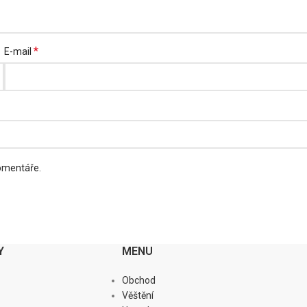
*
E-mail
komentáře.
Y
MENU
Obchod
Věštění