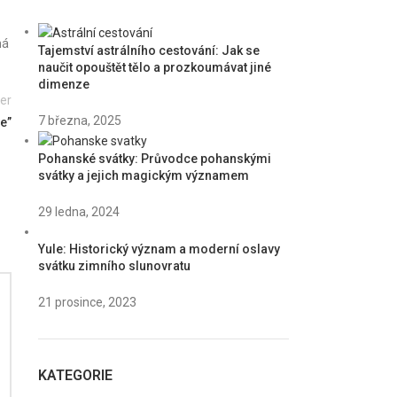
há
Tajemství astrálního cestování: Jak se
naučit opouštět tělo a prozkoumávat jiné
dimenze
er
7 března, 2025
ce”
Pohanské svátky: Průvodce pohanskými
svátky a jejich magickým významem
29 ledna, 2024
Yule: Historický význam a moderní oslavy
svátku zimního slunovratu
21 prosince, 2023
KATEGORIE