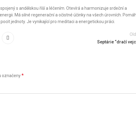
 spojený s andělskou říší a léčením. Otevírá a harmonizuje srdeční a
 energii. Má silné regenerační a očistné účinky na všech úrovních. Pomá
pocit jednoty. Je vynikající pro meditaci a energetickou práci.
Old
Septárie “dračí vej
*
u označeny