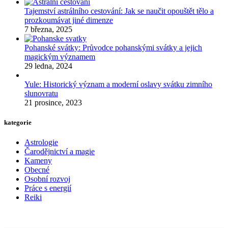
Tajemství astrálního cestování: Jak se naučit opouštět tělo a
prozkoumávat jiné dimenze
7 března, 2025
Pohanské svátky: Průvodce pohanskými svátky a jejich
magickým významem
29 ledna, 2024
Yule: Historický význam a moderní oslavy svátku zimního
slunovratu
21 prosince, 2023
kategorie
Astrologie
Čarodějnictví a magie
Kameny
Obecné
Osobní rozvoj
Práce s energií
Reiki