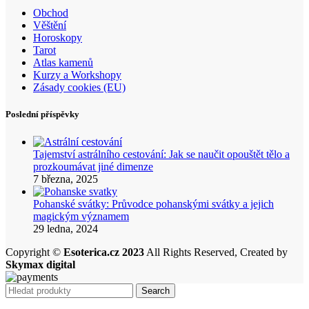
Obchod
Věštění
Horoskopy
Tarot
Atlas kamenů
Kurzy a Workshopy
Zásady cookies (EU)
Poslední příspěvky
Tajemství astrálního cestování: Jak se naučit opouštět tělo a
prozkoumávat jiné dimenze
7 března, 2025
Pohanské svátky: Průvodce pohanskými svátky a jejich
magickým významem
29 ledna, 2024
Copyright ©
Esoterica.cz 2023
All Rights Reserved, Created by
Skymax digital
Search