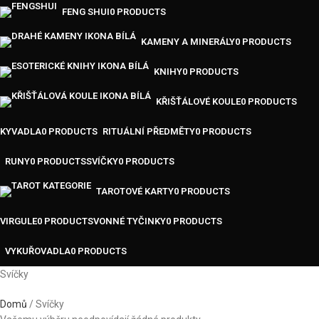
FENG SHUI
0 PRODUCTS
KAMENY A MINERÁLY
0 PRODUCTS
KNIHY
0 PRODUCTS
KŘIŠŤÁLOVÉ KOULE
0 PRODUCTS
KYVADLA
0 PRODUCTS
RITUÁLNÍ PŘEDMĚTY
0 PRODUCTS
RUNY
0 PRODUCTS
SVÍČKY
0 PRODUCTS
TAROTOVÉ KARTY
0 PRODUCTS
VIRGULE
0 PRODUCTS
VONNÉ TYČINKY
0 PRODUCTS
VYKUŘOVADLA
0 PRODUCTS
Svíčky
Domů
Svíčky