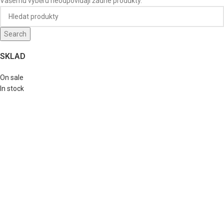
Vašemu výběru neodpovídají žádné produkty.
Search
SKLAD
On sale
In stock