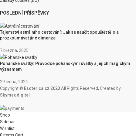
Zásady cookies (EU)
POSLEDNÍ PŘÍSPĚVKY
Tajemství astrálního cestování: Jak se naučit opouštět tělo a
prozkoumávat jiné dimenze
7 března, 2025
Pohanské svátky: Průvodce pohanskými svátky a jejich magickým
významem
29 ledna, 2024
Copyright ©
Esoterica.cz 2023
All Rights Reserved, Created by
Skymax digital
Shop
Sidebar
Wishlist
0
items
Cart