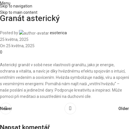
Menu
Skip to navigation
Skip to main content
Granát asterický
Posted by
esoterica
25 května, 2025
On 25 května, 2025
0
Asterický granát v sobě nese vlastnosti granátu, jako je energie,
ochrana a vitalita, a navíc je díky hvězdnému efektu spojován s intuicí,
vnitřním vedením a osvícením. Hvězda symbolizuje naději, víru a spojení
s vesmírnými energiemi. Pomáhá nám najít naši „vnitřní hvězdu“ –
naše poslání a jedinečné dary. Podporuje kreativitu a inspiraci. Může
pomoci při meditaci a soustředění na duchovní cíle.
Newer
Older
Napsat komentář