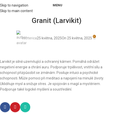
MENU
Skip to navigation
Skip to main content
Granit (Larvikit)
0
esoterica
25 května, 2025
On 25 května, 2025
Larvikit je silně uzemňující a ochranný kámen. Pomáhá odrážet
negativní energie a chrání auru. Podporuje trpělivost, vnitřní sílu a
schopnost přizpůsobit se změnám. Posiluje intuici a psychické
schopnosti. Může pomoci při meditaci a napojení na minulé životy.
Uklidňuje mysl a snižuje stres. Je spojován s magií a mystériem.
Podporuje také logické myšlení a soustředění.