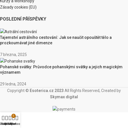
Kurzy a Workshopy
Zásady cookies (EU)
POSLEDNÍ PŘÍSPĚVKY
Tajemství astrálního cestování: Jak se naučit opouštět tělo a
prozkoumávat jiné dimenze
7 března, 2025
Pohanské svátky: Průvodce pohanskými svátky a jejich magickým
významem
29 ledna, 2024
Copyright ©
Esoterica.cz 2023
All Rights Reserved, Created by
Skymax digital
0
Shop
Sidebar
Wishlist
My account
Cart