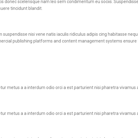
atis donec scelerisque nam leo sem condimentum eu sociis. Suspendisse
re tincidunt blandit.
 suspendisse nisi vene natis iaculis ridiculus adipis cing habitasse nequ
mercial publishing platforms and content management systems ensure th
ur metus a a interdum odio orci a est parturient nisi pharetra vivamus 
ur metus a a interdum odio orci a est parturient nisi pharetra vivamus 