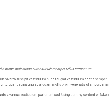
ad a primis malesuada curabitur ullamcorper tellus fermentum.
s viverra suscipit vestibulum nunc feugiat vestibulum eget a semper i
olor torquent adipiscing ac aliquam mollis proin venenatis ullamcorper i
 ante vivamus vestibulum parturient sed. Using dummy content or fake i