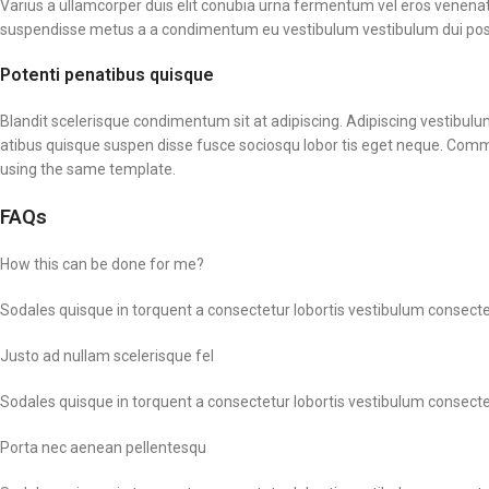
Varius a ullamcorper duis elit conubia urna fermentum vel eros venen
suspendisse metus a a condimentum eu vestibulum vestibulum dui posue
Potenti penatibus quisque
Blandit scelerisque condimentum sit at adipiscing. Adipiscing vestibulum
atibus quisque suspen disse fusce sociosqu lobor tis eget neque. Com
using the same template.
FAQs
How this can be done for me?
Sodales quisque in torquent a consectetur lobortis vestibulum consectet
Justo ad nullam scelerisque fel
Sodales quisque in torquent a consectetur lobortis vestibulum consectet
Porta nec aenean pellentesqu